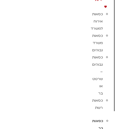
כסאות
אירוח
למשרד
כסאות
משרד
גבוהים
כסאות
גבוהים
–
שרטט
או
בר
כסאות
רשת
כסאות
בר