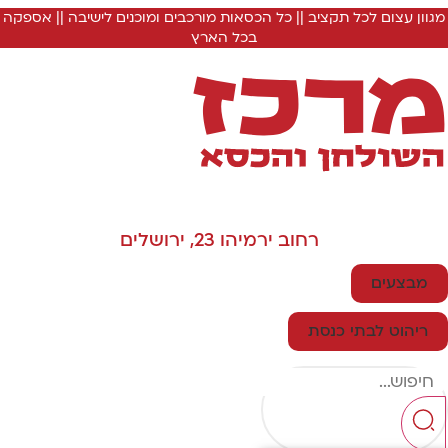
מגוון עצום לכל תקציב || כל הכסאות מורכבים ומוכנים לישיבה || אספקה
בכל הארץ
רחוב ירמיהו 23, ירושלים
מבצעים
ריהוט לבתי כנסת
Searc
..