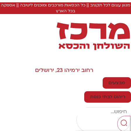
מגוון עצום לכל תקציב || כל הכסאות מורכבים ומוכנים לישיבה || אספקה
בכל הארץ
רחוב ירמיהו 23, ירושלים
מבצעים
ריהוט לבתי כנסת
Searc
..