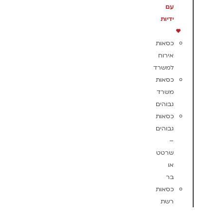
עם
ידיות
כסאות
אירוח
למשרד
כסאות
משרד
גבוהים
כסאות
גבוהים
–
שרטט
או
בר
כסאות
רשת