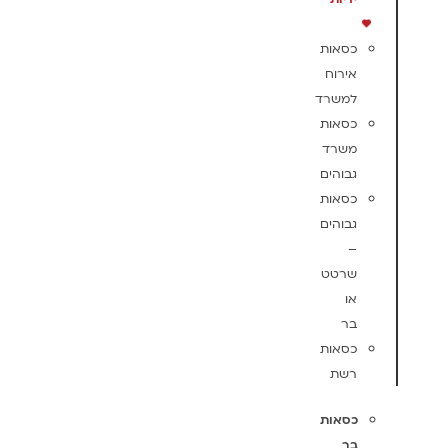
כסאות
אירוח
למשרד
כסאות
משרד
גבוהים
כסאות
גבוהים
–
שרטט
או
בר
כסאות
רשת
כסאות
בר