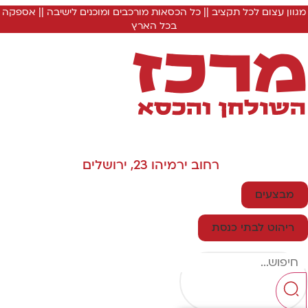
מגוון עצום לכל תקציב || כל הכסאות מורכבים ומוכנים לישיבה || אספקה
בכל הארץ
רחוב ירמיהו 23, ירושלים
מבצעים
ריהוט לבתי כנסת
Searc
..