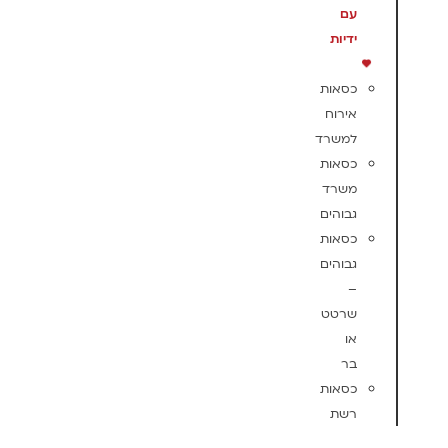
עם
ידיות
כסאות
אירוח
למשרד
כסאות
משרד
גבוהים
כסאות
גבוהים
–
שרטט
או
בר
כסאות
רשת