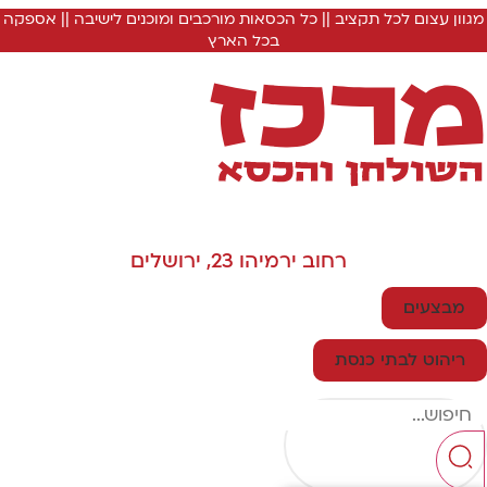
מגוון עצום לכל תקציב || כל הכסאות מורכבים ומוכנים לישיבה || אספקה
בכל הארץ
רחוב ירמיהו 23, ירושלים
מבצעים
ריהוט לבתי כנסת
Searc
..