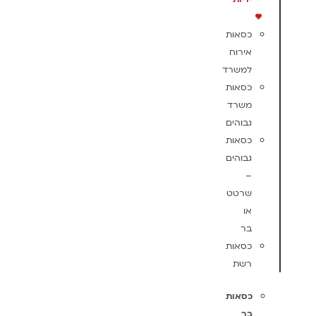
כסאות
אירוח
למשרד
כסאות
משרד
גבוהים
כסאות
גבוהים
–
שרטט
או
בר
כסאות
רשת
כסאות
בר