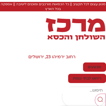
מגוון עצום לכל תקציב || כל הכסאות מורכבים ומוכנים לישיבה || אספקה
בכל הארץ
רחוב ירמיהו 23, ירושלים
מבצעים
ריהוט לבתי כנסת
Searc
..