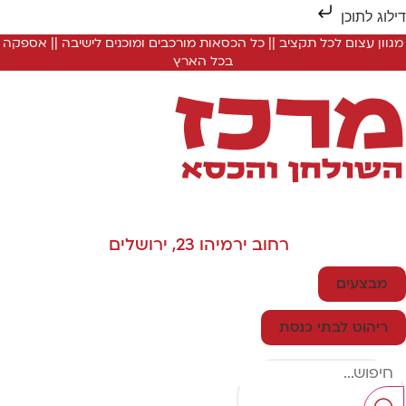
ילוג לתוכן
מגוון עצום לכל תקציב || כל הכסאות מורכבים ומוכנים לישיבה || אספקה
בכל הארץ
רחוב ירמיהו 23, ירושלים
מבצעים
ריהוט לבתי כנסת
Searc
..