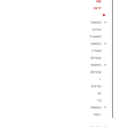
עם
ידיות
כסאות
אירוח
למשרד
כסאות
משרד
גבוהים
כסאות
גבוהים
–
שרטט
או
בר
כסאות
רשת