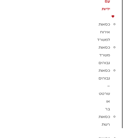
עם
ידיות
כסאות
אירוח
למשרד
כסאות
משרד
גבוהים
כסאות
גבוהים
–
שרטט
או
בר
כסאות
רשת