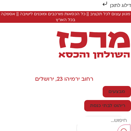
ילוג לתוכן
מגוון עצום לכל תקציב || כל הכסאות מורכבים ומוכנים לישיבה || אספקה
בכל הארץ
רחוב ירמיהו 23, ירושלים
מבצעים
ריהוט לבתי כנסת
Searc
..