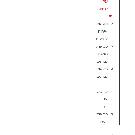
עם
ידיות
כסאות
אירוח
למשרד
כסאות
משרד
גבוהים
כסאות
גבוהים
–
שרטט
או
בר
כסאות
רשת