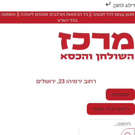
ילוג לתוכן
מגוון עצום לכל תקציב || כל הכסאות מורכבים ומוכנים לישיבה || אספקה
בכל הארץ
רחוב ירמיהו 23, ירושלים
מבצעים
ריהוט לבתי כנסת
Searc
..