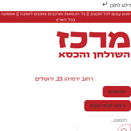
ילוג לתוכן
מגוון עצום לכל תקציב || כל הכסאות מורכבים ומוכנים לישיבה || אספקה
בכל הארץ
רחוב ירמיהו 23, ירושלים
מבצעים
ריהוט לבתי כנסת
Searc
..