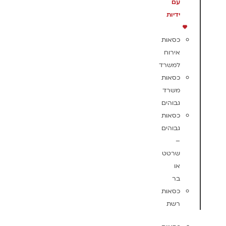
עם
ידיות
כסאות
אירוח
למשרד
כסאות
משרד
גבוהים
כסאות
גבוהים
–
שרטט
או
בר
כסאות
רשת