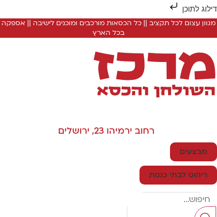
ילוג לתוכן
מגוון עצום לכל תקציב || כל הכסאות מורכבים ומוכנים לישיבה || אספקה
בכל הארץ
רחוב ירמיהו 23, ירושלים
מבצעים
ריהוט לבתי כנסת
Searc
..