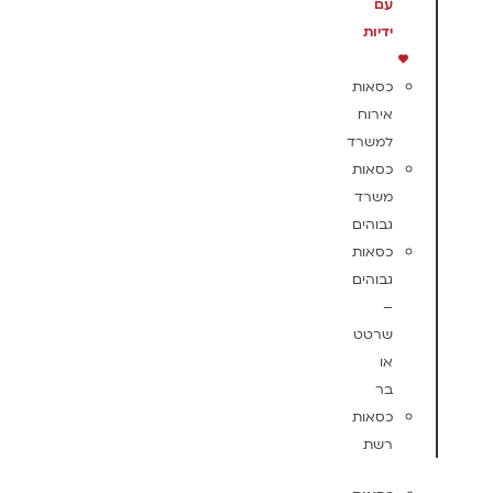
עם
ידיות
כסאות
אירוח
למשרד
כסאות
משרד
גבוהים
כסאות
גבוהים
–
שרטט
או
בר
כסאות
רשת