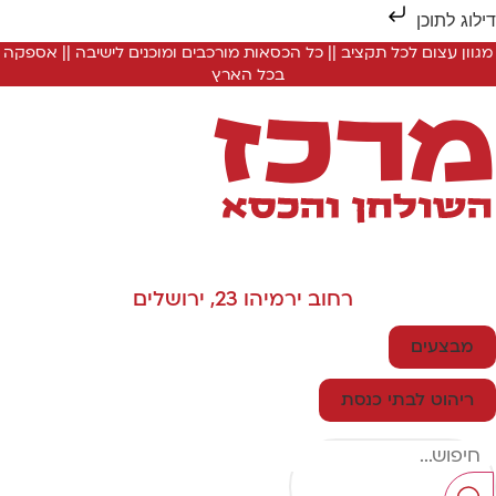
ילוג לתוכן
מגוון עצום לכל תקציב || כל הכסאות מורכבים ומוכנים לישיבה || אספקה
בכל הארץ
רחוב ירמיהו 23, ירושלים
מבצעים
ריהוט לבתי כנסת
Searc
..