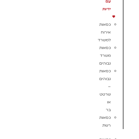
עם
ידיות
כסאות
אירוח
למשרד
כסאות
משרד
גבוהים
כסאות
גבוהים
–
שרטט
או
בר
כסאות
רשת