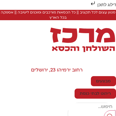
ילוג לתוכן
מגוון עצום לכל תקציב || כל הכסאות מורכבים ומוכנים לישיבה || אספקה
בכל הארץ
רחוב ירמיהו 23, ירושלים
מבצעים
ריהוט לבתי כנסת
Searc
..