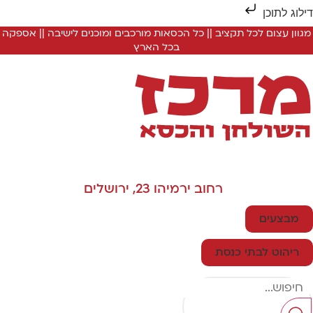
ילוג לתוכן
מגוון עצום לכל תקציב || כל הכסאות מורכבים ומוכנים לישיבה || אספקה
בכל הארץ
רחוב ירמיהו 23, ירושלים
מבצעים
ריהוט לבתי כנסת
Searc
..