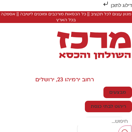
ילוג לתוכן
מגוון עצום לכל תקציב || כל הכסאות מורכבים ומוכנים לישיבה || אספקה
בכל הארץ
רחוב ירמיהו 23, ירושלים
מבצעים
ריהוט לבתי כנסת
Searc
..