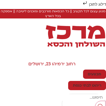
ילוג לתוכן
מגוון עצום לכל תקציב || כל הכסאות מורכבים ומוכנים לישיבה || אספקה
בכל הארץ
רחוב ירמיהו 23, ירושלים
מבצעים
ריהוט לבתי כנסת
Searc
..