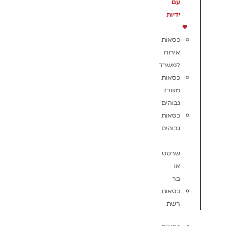
עם
ידיות
כסאות
אירוח
למשרד
כסאות
משרד
גבוהים
כסאות
גבוהים
–
שרטט
או
בר
כסאות
רשת