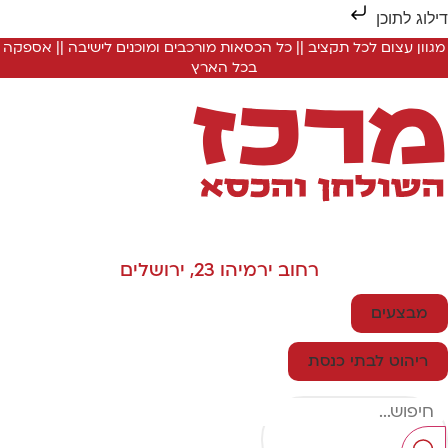
ילוג לתוכן
מגוון עצום לכל תקציב || כל הכסאות מורכבים ומוכנים לישיבה || אספקה
בכל הארץ
רחוב ירמיהו 23, ירושלים
מבצעים
ריהוט לבתי כנסת
Searc
..