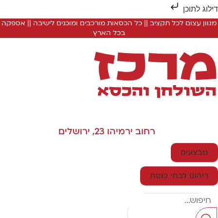
ילוג לתוכן
מגוון עצום לכל תקציב || כל הכסאות מורכבים ומוכנים לישיבה || אספקה
בכל הארץ
רחוב ירמיהו 23, ירושלים
מבצעים
ריהוט לבתי כנסת
Searc
..