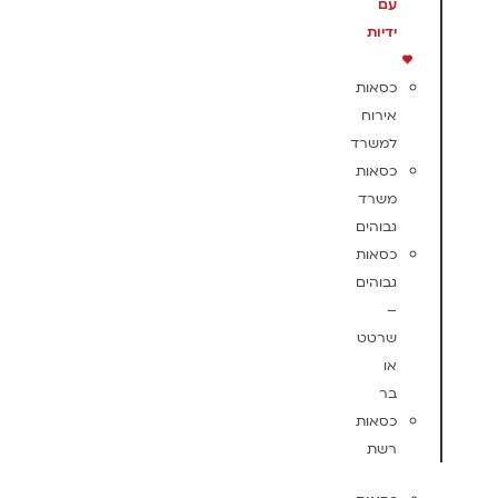
עם
ידיות
כסאות
אירוח
למשרד
כסאות
משרד
גבוהים
כסאות
גבוהים
–
שרטט
או
בר
כסאות
רשת