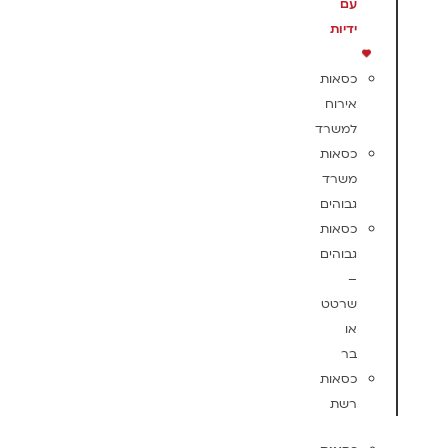
עם
ידיות
כסאות
אירוח
למשרד
כסאות
משרד
גבוהים
כסאות
גבוהים
–
שרטט
או
בר
כסאות
רשת