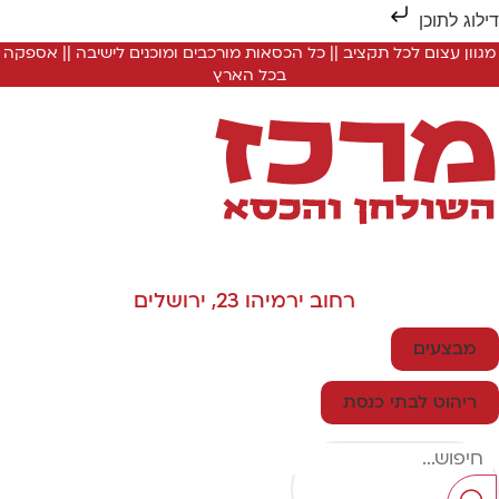
ילוג לתוכן
מגוון עצום לכל תקציב || כל הכסאות מורכבים ומוכנים לישיבה || אספקה
בכל הארץ
רחוב ירמיהו 23, ירושלים
מבצעים
ריהוט לבתי כנסת
Searc
..