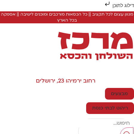
ילוג לתוכן
מגוון עצום לכל תקציב || כל הכסאות מורכבים ומוכנים לישיבה || אספקה
בכל הארץ
רחוב ירמיהו 23, ירושלים
מבצעים
ריהוט לבתי כנסת
Searc
..