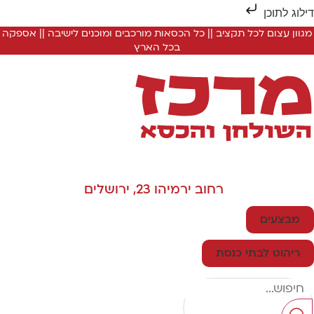
ילוג לתוכן
מגוון עצום לכל תקציב || כל הכסאות מורכבים ומוכנים לישיבה || אספקה
בכל הארץ
רחוב ירמיהו 23, ירושלים
מבצעים
ריהוט לבתי כנסת
Searc
..