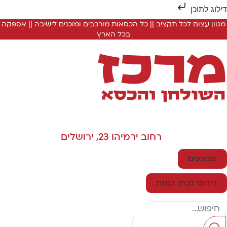
ילוג לתוכן
מגוון עצום לכל תקציב || כל הכסאות מורכבים ומוכנים לישיבה || אספקה
בכל הארץ
רחוב ירמיהו 23, ירושלים
מבצעים
ריהוט לבתי כנסת
Searc
..