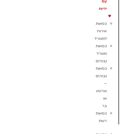
עם
ידיות
כסאות
אירוח
למשרד
כסאות
משרד
גבוהים
כסאות
גבוהים
–
שרטט
או
בר
כסאות
רשת