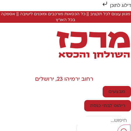
ילוג לתוכן
מגוון עצום לכל תקציב || כל הכסאות מורכבים ומוכנים לישיבה || אספקה
בכל הארץ
רחוב ירמיהו 23, ירושלים
מבצעים
ריהוט לבתי כנסת
Searc
..