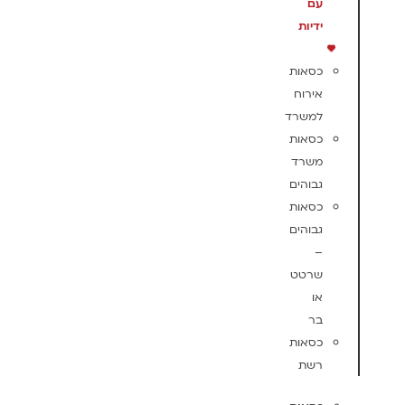
עם
ידיות
כסאות
אירוח
למשרד
כסאות
משרד
גבוהים
כסאות
גבוהים
–
שרטט
או
בר
כסאות
רשת