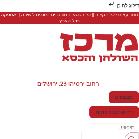
ילוג לתוכן
מגוון עצום לכל תקציב || כל הכסאות מורכבים ומוכנים לישיבה || אספקה
בכל הארץ
רחוב ירמיהו 23, ירושלים
מבצעים
ריהוט לבתי כנסת
Searc
..