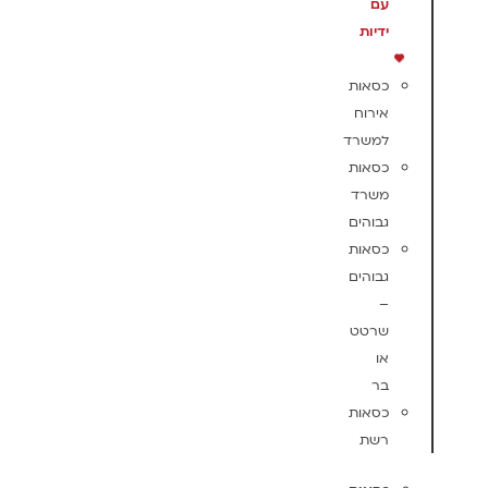
עם
ידיות
כסאות
אירוח
למשרד
כסאות
משרד
גבוהים
כסאות
גבוהים
–
שרטט
או
בר
כסאות
רשת