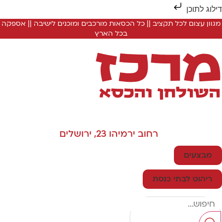
ילוג לתוכן
מגוון עצום לכל תקציב || כל הכסאות מורכבים ומוכנים לישיבה || אספקה
בכל הארץ
רחוב ירמיהו 23, ירושלים
מבצעים
ריהוט לבתי כנסת
Searc
..