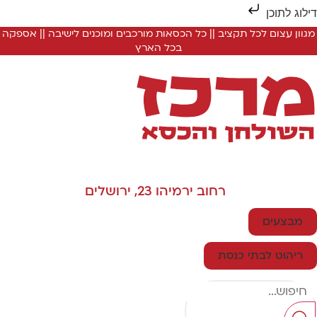
ילוג לתוכן
מגוון עצום לכל תקציב || כל הכסאות מורכבים ומוכנים לישיבה || אספקה
בכל הארץ
רחוב ירמיהו 23, ירושלים
מבצעים
ריהוט לבתי כנסת
Searc
..