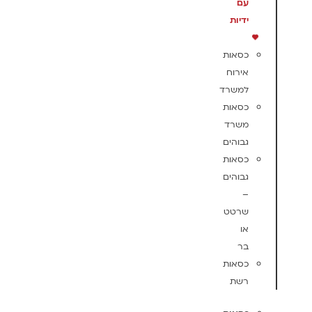
עם
ידיות
כסאות
אירוח
למשרד
כסאות
משרד
גבוהים
כסאות
גבוהים
–
שרטט
או
בר
כסאות
רשת