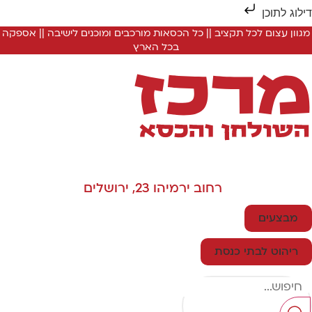
ילוג לתוכן
מגוון עצום לכל תקציב || כל הכסאות מורכבים ומוכנים לישיבה || אספקה
בכל הארץ
רחוב ירמיהו 23, ירושלים
מבצעים
ריהוט לבתי כנסת
Searc
..