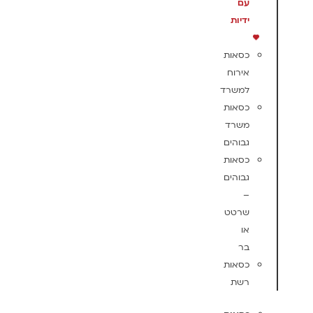
עם
ידיות
כסאות
אירוח
למשרד
כסאות
משרד
גבוהים
כסאות
גבוהים
–
שרטט
או
בר
כסאות
רשת