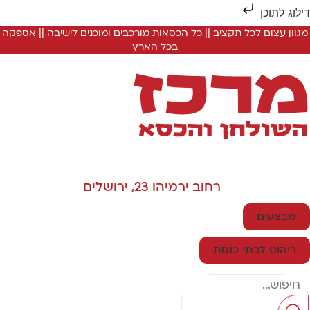
ילוג לתוכן
מגוון עצום לכל תקציב || כל הכסאות מורכבים ומוכנים לישיבה || אספקה
בכל הארץ
רחוב ירמיהו 23, ירושלים
מבצעים
ריהוט לבתי כנסת
Searc
..