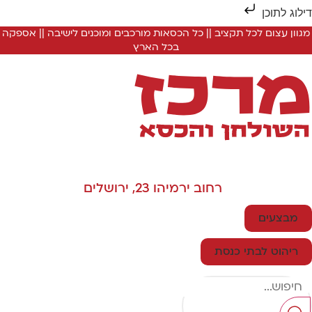
ילוג לתוכן
מגוון עצום לכל תקציב || כל הכסאות מורכבים ומוכנים לישיבה || אספקה
בכל הארץ
רחוב ירמיהו 23, ירושלים
מבצעים
ריהוט לבתי כנסת
Searc
..