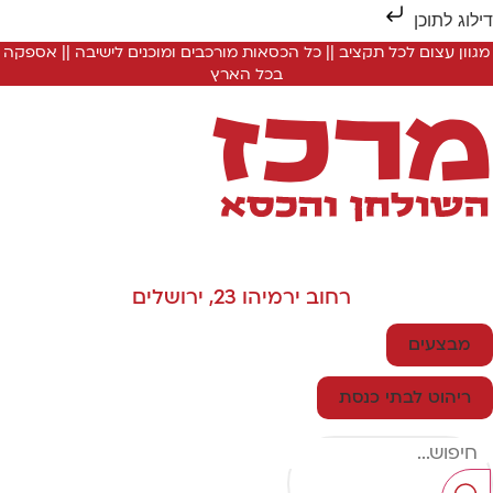
ילוג לתוכן
מגוון עצום לכל תקציב || כל הכסאות מורכבים ומוכנים לישיבה || אספקה
בכל הארץ
רחוב ירמיהו 23, ירושלים
מבצעים
ריהוט לבתי כנסת
Searc
..