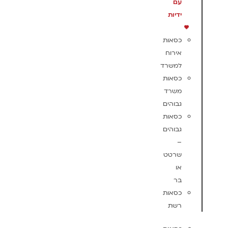
עם
ידיות
כסאות
אירוח
למשרד
כסאות
משרד
גבוהים
כסאות
גבוהים
–
שרטט
או
בר
כסאות
רשת