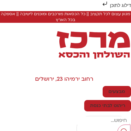
ילוג לתוכן
מגוון עצום לכל תקציב || כל הכסאות מורכבים ומוכנים לישיבה || אספקה
בכל הארץ
רחוב ירמיהו 23, ירושלים
מבצעים
ריהוט לבתי כנסת
Searc
..