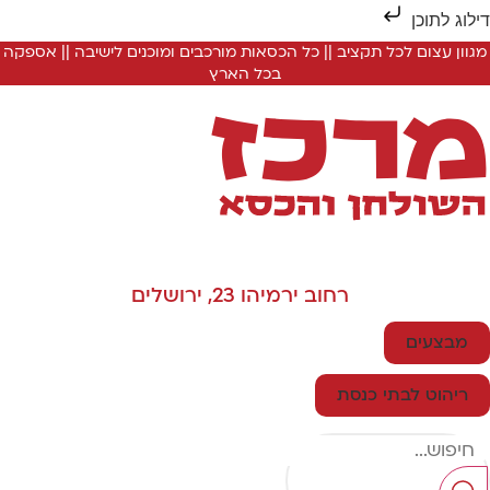
ילוג לתוכן
מגוון עצום לכל תקציב || כל הכסאות מורכבים ומוכנים לישיבה || אספקה
בכל הארץ
רחוב ירמיהו 23, ירושלים
מבצעים
ריהוט לבתי כנסת
Searc
..