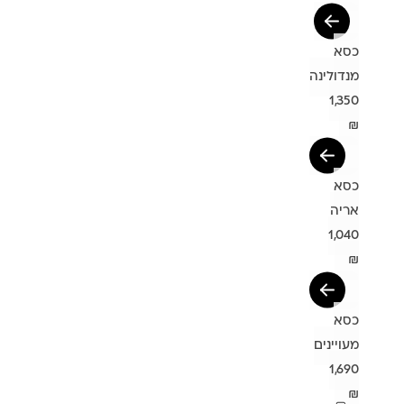
כסא
מנדולינה
1,350
₪
כסא
אריה
1,040
₪
כסא
מעויינים
1,690
₪