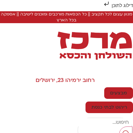
ילוג לתוכן
מגוון עצום לכל תקציב || כל הכסאות מורכבים ומוכנים לישיבה || אספקה
בכל הארץ
רחוב ירמיהו 23, ירושלים
מבצעים
ריהוט לבתי כנסת
Searc
..