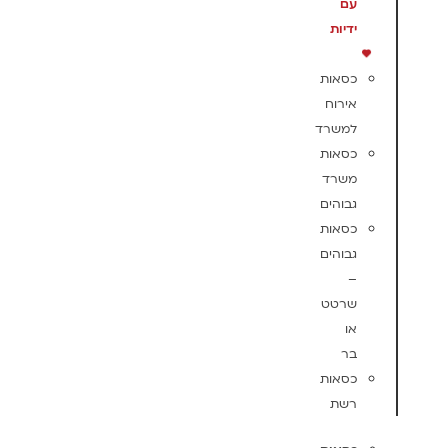
עם
ידיות
כסאות
אירוח
למשרד
כסאות
משרד
גבוהים
כסאות
גבוהים
–
שרטט
או
בר
כסאות
רשת