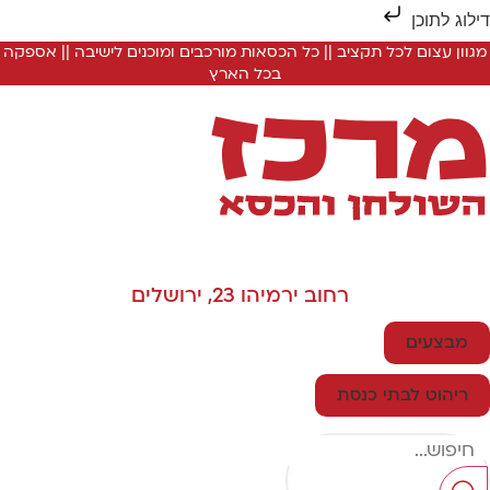
ילוג לתוכן
מגוון עצום לכל תקציב || כל הכסאות מורכבים ומוכנים לישיבה || אספקה
בכל הארץ
רחוב ירמיהו 23, ירושלים
מבצעים
ריהוט לבתי כנסת
Searc
..