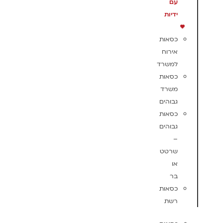
עם
ידיות
כסאות
אירוח
למשרד
כסאות
משרד
גבוהים
כסאות
גבוהים
–
שרטט
או
בר
כסאות
רשת