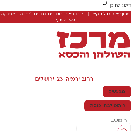
ילוג לתוכן
מגוון עצום לכל תקציב || כל הכסאות מורכבים ומוכנים לישיבה || אספקה
בכל הארץ
רחוב ירמיהו 23, ירושלים
מבצעים
ריהוט לבתי כנסת
Searc
..