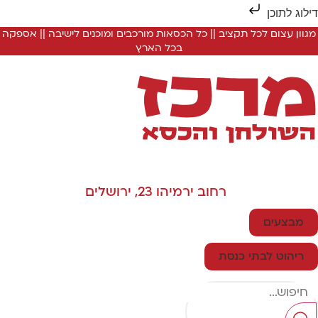
ילוג לתוכן
מגוון עצום לכל תקציב || כל הכסאות מורכבים ומוכנים לישיבה || אספקה
בכל הארץ
רחוב ירמיהו 23, ירושלים
מבצעים
ריהוט לבתי כנסת
Searc
..