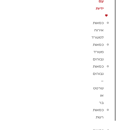
עם
ידיות
כסאות
אירוח
למשרד
כסאות
משרד
גבוהים
כסאות
גבוהים
–
שרטט
או
בר
כסאות
רשת