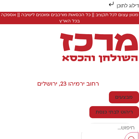
ילוג לתוכן
מגוון עצום לכל תקציב || כל הכסאות מורכבים ומוכנים לישיבה || אספקה
בכל הארץ
רחוב ירמיהו 23, ירושלים
מבצעים
ריהוט לבתי כנסת
Searc
..