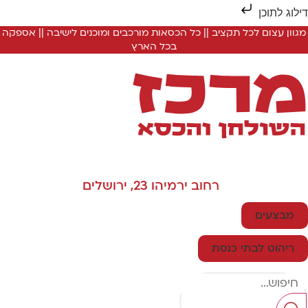
ילוג לתוכן
מגוון עצום לכל תקציב || כל הכסאות מורכבים ומוכנים לישיבה || אספקה
בכל הארץ
רחוב ירמיהו 23, ירושלים
מבצעים
ריהוט לבתי כנסת
Searc
..