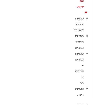
עם
ידיות
כסאות
אירוח
למשרד
כסאות
משרד
גבוהים
כסאות
גבוהים
–
שרטט
או
בר
כסאות
רשת