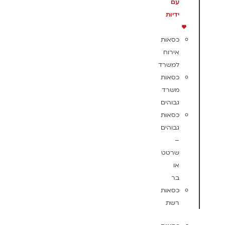
עם
ידיות
כסאות
אירוח
למשרד
כסאות
משרד
גבוהים
כסאות
גבוהים
–
שרטט
או
בר
כסאות
רשת