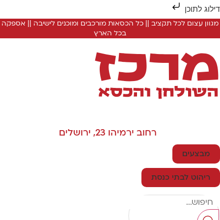
ילוג לתוכן
מגוון עצום לכל תקציב || כל הכסאות מורכבים ומוכנים לישיבה || אספקה
בכל הארץ
רחוב ירמיהו 23, ירושלים
מבצעים
ריהוט לבתי כנסת
Searc
..