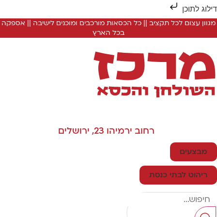
ילוג לתוכן
מגוון עצום לכל תקציב || כל הכסאות מורכבים ומוכנים לישיבה || אספקה
בכל הארץ
רחוב ירמיהו 23, ירושלים
מבצעים
ריהוט לבתי כנסת
Searc
..