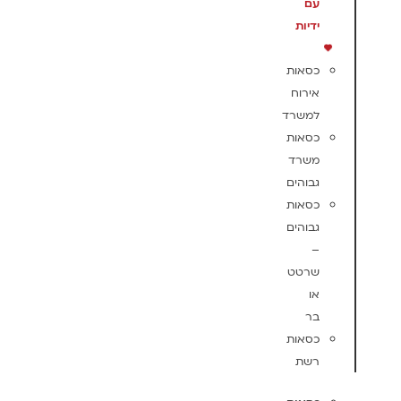
עם
ידיות
כסאות
אירוח
למשרד
כסאות
משרד
גבוהים
כסאות
גבוהים
–
שרטט
או
בר
כסאות
רשת