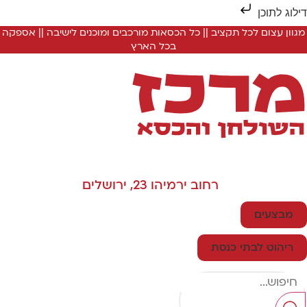
ילוג לתוכן
מגוון עצום לכל תקציב || כל הכסאות מורכבים ומוכנים לישיבה || אספקה
בכל הארץ
רחוב ירמיהו 23, ירושלים
מבצעים
ריהוט לבתי כנסת
Searc
..