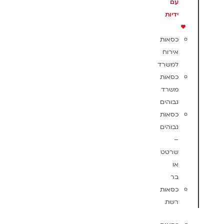
עם
ידיות
כסאות
אירוח
למשרד
כסאות
משרד
גבוהים
כסאות
גבוהים
–
שרטט
או
בר
כסאות
רשת