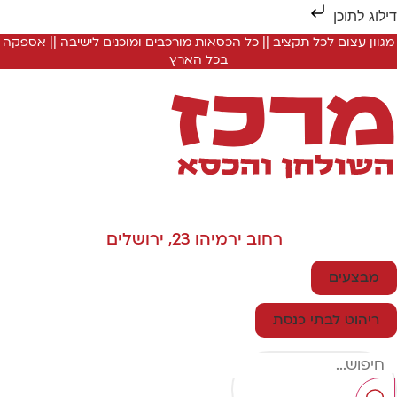
ילוג לתוכן
מגוון עצום לכל תקציב || כל הכסאות מורכבים ומוכנים לישיבה || אספקה
בכל הארץ
רחוב ירמיהו 23, ירושלים
מבצעים
ריהוט לבתי כנסת
Searc
..