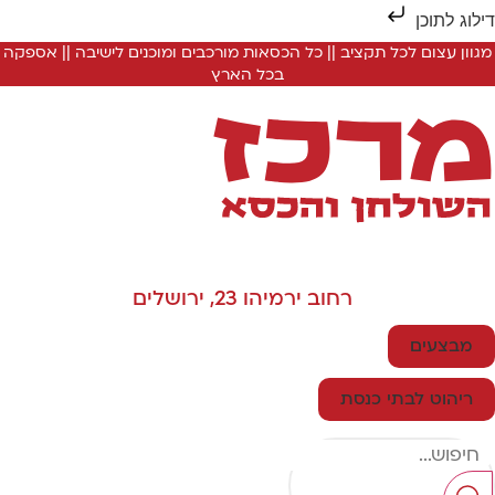
ילוג לתוכן
מגוון עצום לכל תקציב || כל הכסאות מורכבים ומוכנים לישיבה || אספקה
בכל הארץ
רחוב ירמיהו 23, ירושלים
מבצעים
ריהוט לבתי כנסת
Searc
..