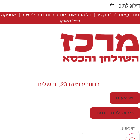
ילוג לתוכן
מגוון עצום לכל תקציב || כל הכסאות מורכבים ומוכנים לישיבה || אספקה
בכל הארץ
רחוב ירמיהו 23, ירושלים
מבצעים
ריהוט לבתי כנסת
Searc
..