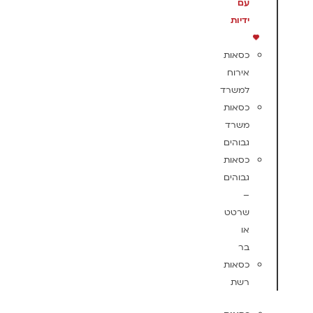
עם
ידיות
כסאות
אירוח
למשרד
כסאות
משרד
גבוהים
כסאות
גבוהים
–
שרטט
או
בר
כסאות
רשת