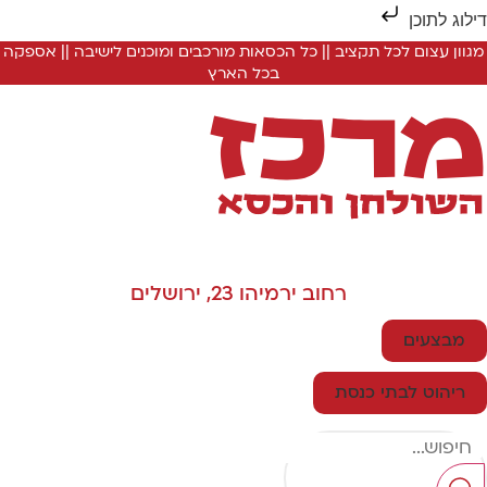
ילוג לתוכן
מגוון עצום לכל תקציב || כל הכסאות מורכבים ומוכנים לישיבה || אספקה
בכל הארץ
רחוב ירמיהו 23, ירושלים
מבצעים
ריהוט לבתי כנסת
Searc
..