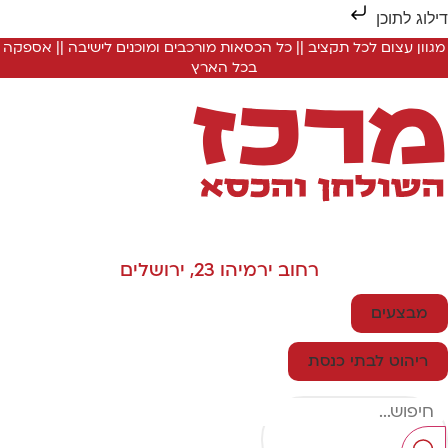
ילוג לתוכן
מגוון עצום לכל תקציב || כל הכסאות מורכבים ומוכנים לישיבה || אספקה
בכל הארץ
רחוב ירמיהו 23, ירושלים
מבצעים
ריהוט לבתי כנסת
Searc
..