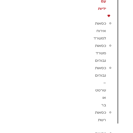
עם
ידיות
כסאות
אירוח
למשרד
כסאות
משרד
גבוהים
כסאות
גבוהים
–
שרטט
או
בר
כסאות
רשת