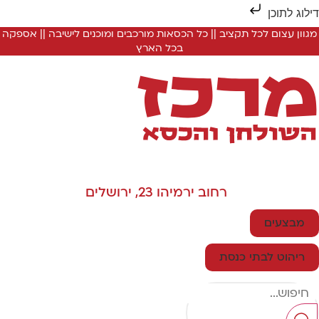
ילוג לתוכן
מגוון עצום לכל תקציב || כל הכסאות מורכבים ומוכנים לישיבה || אספקה
בכל הארץ
רחוב ירמיהו 23, ירושלים
מבצעים
ריהוט לבתי כנסת
Searc
..