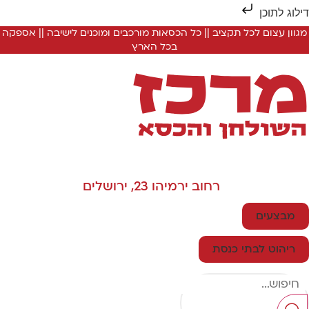
ילוג לתוכן
מגוון עצום לכל תקציב || כל הכסאות מורכבים ומוכנים לישיבה || אספקה
בכל הארץ
רחוב ירמיהו 23, ירושלים
מבצעים
ריהוט לבתי כנסת
Searc
..