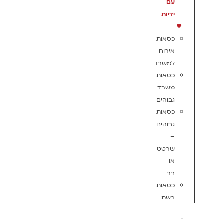
עם
ידיות
כסאות
אירוח
למשרד
כסאות
משרד
גבוהים
כסאות
גבוהים
–
שרטט
או
בר
כסאות
רשת