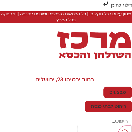
ילוג לתוכן
מגוון עצום לכל תקציב || כל הכסאות מורכבים ומוכנים לישיבה || אספקה
בכל הארץ
רחוב ירמיהו 23, ירושלים
מבצעים
ריהוט לבתי כנסת
Searc
..