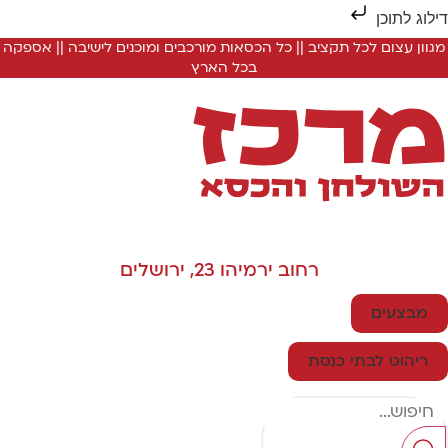
ילוג לתוכן
מגוון עצום לכל תקציב || כל הכסאות מורכבים ומוכנים לישיבה || אספקה
בכל הארץ
רחוב ירמיהו 23, ירושלים
מבצעים
ריהוט לבתי כנסת
Searc
..