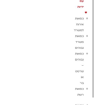
עם
ידיות
כסאות
אירוח
למשרד
כסאות
משרד
גבוהים
כסאות
גבוהים
–
שרטט
או
בר
כסאות
רשת