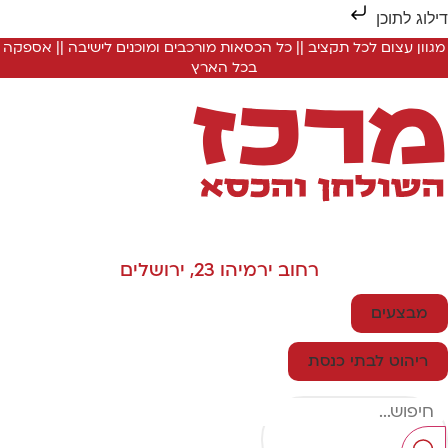
ילוג לתוכן
מגוון עצום לכל תקציב || כל הכסאות מורכבים ומוכנים לישיבה || אספקה
בכל הארץ
רחוב ירמיהו 23, ירושלים
מבצעים
ריהוט לבתי כנסת
Searc
..